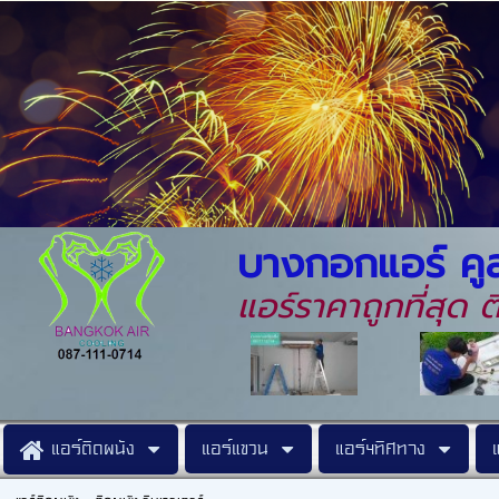
บางกอกแอร์ คูล
แอร์ราคาถูกที่สุด
แอร์ติดผนัง
แอร์แขวน
แอร์4ทิศทาง
แ