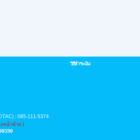
วิธีชำระเงิน
(DTAC) : 085-111-5374
งหน้าด้วย )
00590