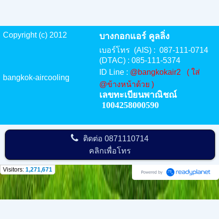
Copyright (c) 2012
บางกอกแอร์ คูลลิ่ง
เบอร์โทร (AIS) : 087-111-0714
(DTAC) : 085-111-5374
ID Line :
@bangkokair2 ( ใส่
bangkok-aircoolingฺ
@ข้างหน้าด้วย )
เลขทะเบียนพาณิชณ์
1004258000590
ติดต่อ
0871110714
คลิกเพื่อโทร
Visitors:
1,271,671